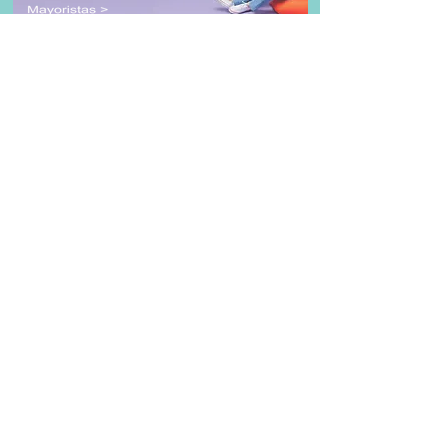
Contacto
Fuente Bella 3299 - Piso 14
Col. Rincón del Pedregal,
Alcaldía Tlalpan
CDMX 14120, México
Tel #:
(55) 8310-0790
Fax #:: (55) 8310-0790​
info@telefacil.com.mx
Clientes & MATRIX Partnership